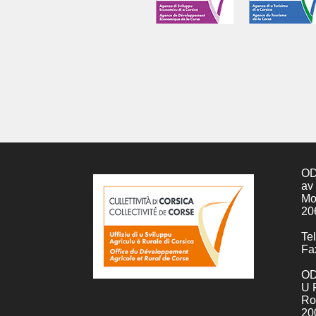
OD
av
Mo
20
Tel
Fa
OD
U 
Ro
20