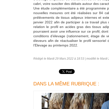
cabri, voire susciter des débats autour des caract
Une étude complémentaire a été programmée po
nouvelles mesures ont été réalisées sur 84 cab
prélèvements de tissus adipeux internes et ext
janvier 2022 afin de participer à ce travail plus o
relation le profil en acides gras des tissus ad
pourraient avoir une influence sur ce profil, don
conditions d’élevage (rationnement, étage de v
éleveurs afin de réactualiser le profil sensoriel 
l’Elevage au printemps 2022.
Rédigé le Mardi 29 Mars 2022 à 18:53 | modifié le Mardi
DANS LA MÊME RUBRIQUE :