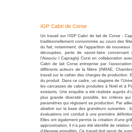
IGP Cabri de Corse
Un travail sur l’IGP Cabri de lait de Corse - Ca
traditionnellement consommée au cours des fêt
du fait, notamment, de l’apparition de nouveaux
découpées, perte de savoir-faire concernant s
l’Associu I Capraghji Corsi en collaboration av
Cabri de lait Corse entreprise par l’associatio
différents acteurs de la filière (INRAE, Chamb
travail sur le cahier des charges de production. 
du produit. Dans ce cadre, un stagiaire de l’Univ
les carcasses de cabris produites à Noël et à P
existants. Une enquête a été réalisée auprès d’un
plus grande diversité possible, les critères qui
paramètres qui régissent sa production. Par aill
abattoir sur la base des grandeurs suivantes : â
évaluations ont conduit à une première définitio
Elles ont également permis la création d’une gril
approximation, il n’a pas été identifié de relatio
d’élevage enquêtés. Ce travail doit servir de sup