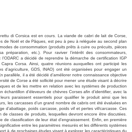
prettu di Corsica est en cours. La viande de cabri de lait de Corse,
es de Noël et de Pâques, est peu à peu à reléguée au second plan
 modes de consommation (produits prêts à cuire ou précuits, pièces
a préparation, etc.). Pour raviver l’intérêt des consommateurs,
ec l’ODARC a décidé de reprendre la démarche de certification IGP
n Capra Corsa. Ainsi, quatre réunions auxquelles ont participé les
res d’agriculture, GDS, INAO) ont été organisées pour engager un
En parallèle, il a été décidé d’améliorer notre connaissance objective
ersité de Corse a été sollicité pour mener une étude visant à décrire
aques et de les mettre en relation avec les systèmes de production
 échantillon d’éleveurs de chèvres Corses afin d’identifier, avec la
 leurs paraissent essentiels pour qualifier le produit ainsi que les
eurs, les carcasses d’un grand nombre de cabris ont été évaluées en
ge d’abattage, poids carcasse, poids vif et pertes vif/carcasse. Ces
n de classes de produits, lesquelles devront encore être discutées.
le de classification de leur état d’engraissement. Enfin, en première
n significative entre les paramètres mesurés et les différents systèmes
port à de prochaines études visant à explorer les caractéristiques du