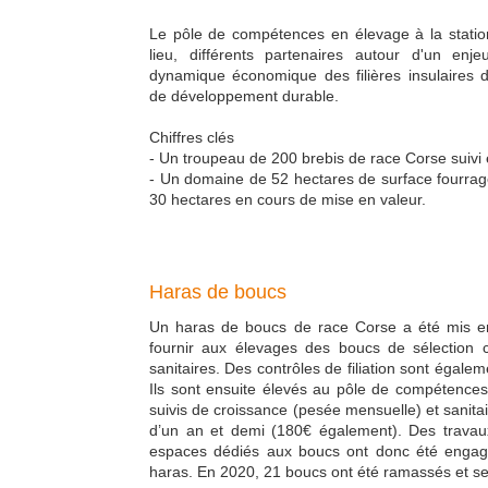
Le pôle de compétences en élevage à la stati
lieu, différents partenaires autour d'un enj
dynamique économique des filières insulaires 
de développement durable.
Chiffres clés
- Un troupeau de 200 brebis de race Corse suivi en
- Un domaine de 52 hectares de surface fourragè
30 hectares en cours de mise en valeur.
Haras de boucs
Un haras de boucs de race Corse a été mis en 
fournir aux élevages des
boucs de sélection ch
sanitaires. Des contrôles de filiation sont égale
Ils sont ensuite élevés au pôle de compétences 
suivis de croissance (pesée mensuelle) et sanitaire
d’un an et demi (180€ également). Des travau
espaces dédiés aux boucs ont donc été engagé
haras. En 2020, 21 boucs ont été ramassés et s