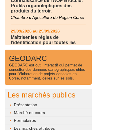
Connaissance de l'AOP Brocciu.
Profils organoleptiques des
produits du terroir.
Chambre d'Agriculture de Région Corse
29/09/2026 au 29/09/2026
Maîtriser les règles de
l’identification pour toutes les
filières d’élevage
Chambre d'Agriculture de Région Corse
GEODARC
GEODARC est outil interactif qui permet de
30/09/2026 au 30/09/2026
consulter des données cartographiques utiles
pour l’élaboration de projets agricoles en
Maîtriser les règles de
Corse, notamment, celles sur les sols.
l’identification pour toutes les
filières d’élevage
Chambre d'Agriculture de Région Corse
Les marchés publics
24/11/2026 au 24/11/2026
Présentation
Gérer et piloter l'irrigation de son
Marché en cours
exploitation
Formulaires
Chambre d'Agriculture de Région Corse
Les marchés attribués