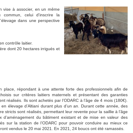
on vise à associer, en un même
eu commun, celui d'inscrire la
d'élevage dans une perspective
 contrôle laitier.
re dont 20 hectares irrigués et
place, répondant à une attente forte des professionnels afin de
oisis sur critères laitiers maternels et présentant des garanties
ment réalisés. Ils sont achetés par l’ODARC à l’âge de 4 mois (180€).
en élevage d’Altiani durant plus d’un an. Durant cette année, des
 stricts sont réalisés, permettant leur revente pour la saillie à l’âge
x d’aménagement du bâtiment existant et de mise en valeur des
s sur la station de l’ODARC pour pouvoir conduire au mieux ce
eront vendus le 20 mai 2021. En 2021, 24 boucs ont été ramassés.