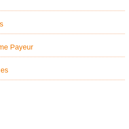
és
sme Payeur
les