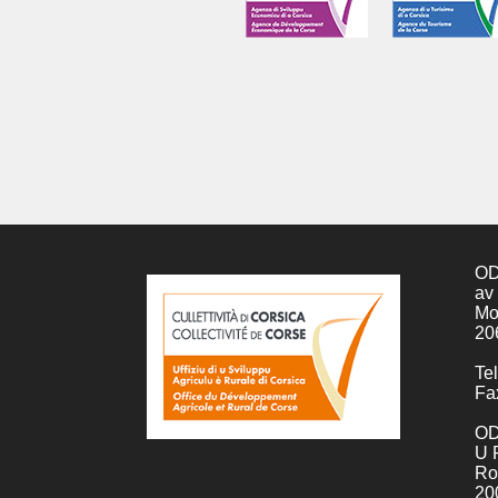
OD
av
Mo
20
Tel
Fa
OD
U 
Ro
20