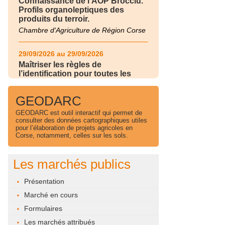
Connaissance de l'AOP Brocciu.
Profils organoleptiques des
produits du terroir.
Chambre d'Agriculture de Région Corse
29/09/2026 au 29/09/2026
Maîtriser les règles de
l’identification pour toutes les
filières d’élevage
Chambre d'Agriculture de Région Corse
GEODARC
GEODARC est outil interactif qui permet de
30/09/2026 au 30/09/2026
consulter des données cartographiques utiles
pour l’élaboration de projets agricoles en
Maîtriser les règles de
Corse, notamment, celles sur les sols.
l’identification pour toutes les
filières d’élevage
Chambre d'Agriculture de Région Corse
Les marchés publics
24/11/2026 au 24/11/2026
Présentation
Gérer et piloter l'irrigation de son
Marché en cours
exploitation
Formulaires
Chambre d'Agriculture de Région Corse
Les marchés attribués