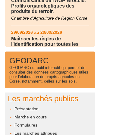
Connaissance de l'AOP Brocciu.
Profils organoleptiques des
produits du terroir.
Chambre d'Agriculture de Région Corse
29/09/2026 au 29/09/2026
Maîtriser les règles de
l’identification pour toutes les
filières d’élevage
Chambre d'Agriculture de Région Corse
GEODARC
GEODARC est outil interactif qui permet de
30/09/2026 au 30/09/2026
consulter des données cartographiques utiles
pour l’élaboration de projets agricoles en
Maîtriser les règles de
Corse, notamment, celles sur les sols.
l’identification pour toutes les
filières d’élevage
Chambre d'Agriculture de Région Corse
Les marchés publics
24/11/2026 au 24/11/2026
Présentation
Gérer et piloter l'irrigation de son
Marché en cours
exploitation
Formulaires
Chambre d'Agriculture de Région Corse
Les marchés attribués