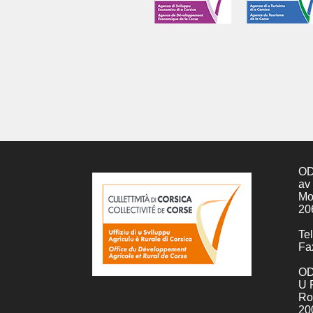
OD
av
Mo
20
Tel
Fa
OD
U 
Ro
20