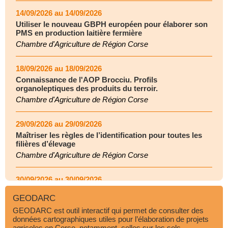
14/09/2026 au 14/09/2026
Utiliser le nouveau GBPH européen pour élaborer son
PMS en production laitière fermière
Chambre d'Agriculture de Région Corse
18/09/2026 au 18/09/2026
Connaissance de l'AOP Brocciu. Profils
organoleptiques des produits du terroir.
Chambre d'Agriculture de Région Corse
29/09/2026 au 29/09/2026
Maîtriser les règles de l’identification pour toutes les
filières d’élevage
Chambre d'Agriculture de Région Corse
30/09/2026 au 30/09/2026
Maîtriser les règles de l’identification pour toutes les
GEODARC
filières d’élevage
GEODARC est outil interactif qui permet de consulter des
Chambre d'Agriculture de Région Corse
données cartographiques utiles pour l’élaboration de projets
agricoles en Corse, notamment, celles sur les sols.