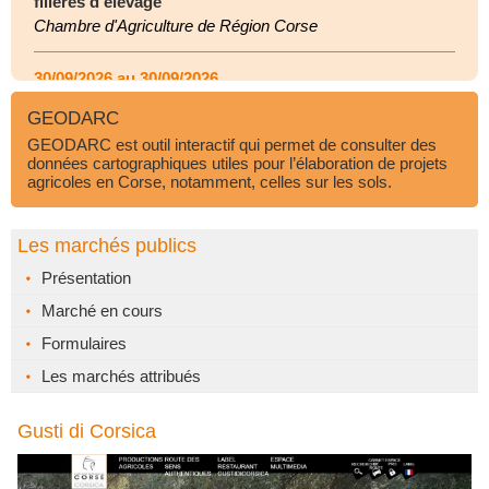
filières d’élevage
Chambre d'Agriculture de Région Corse
30/09/2026 au 30/09/2026
Maîtriser les règles de l’identification pour toutes les
GEODARC
filières d’élevage
GEODARC est outil interactif qui permet de consulter des
Chambre d'Agriculture de Région Corse
données cartographiques utiles pour l’élaboration de projets
agricoles en Corse, notamment, celles sur les sols.
24/11/2026 au 24/11/2026
Gérer et piloter l'irrigation de son exploitation
Les marchés publics
Chambre d'Agriculture de Région Corse
Présentation
Marché en cours
Formulaires
Les marchés attribués
Gusti di Corsica