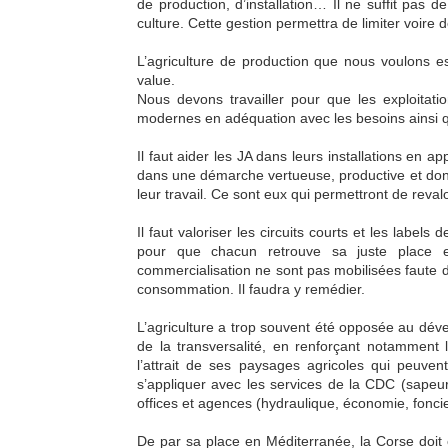
de production, d’installation… Il ne suffit pas 
culture. Cette gestion permettra de limiter voire 
L’agriculture de production que nous voulons es
value.
Nous devons travailler pour que les exploitatio
modernes en adéquation avec les besoins ainsi qu
Il faut aider les JA dans leurs installations en 
dans une démarche vertueuse, productive et dont l
leur travail. Ce sont eux qui permettront de revalo
Il faut valoriser les circuits courts et les labels 
pour que chacun retrouve sa juste place et 
commercialisation ne sont pas mobilisées faute d’
consommation. Il faudra y remédier.
L’agriculture a trop souvent été opposée au déve
de la transversalité, en renforçant notammen
l’attrait de ses paysages agricoles qui peuvent
s’appliquer avec les services de la CDC (sapeur
offices et agences (hydraulique, économie, fonc
De par sa place en Méditerranée, la Corse doit 