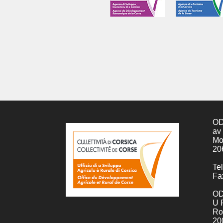
OD
av
Mo
20
Tel
Fa
OD
U 
Ro
20