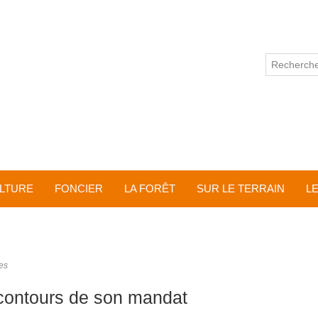
ULTURE
FONCIER
LA FORÊT
SUR LE TERRAIN
L
les
 contours de son mandat