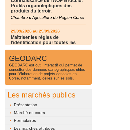
Connaissance de l'AOP Brocciu.
Profils organoleptiques des
produits du terroir.
Chambre d'Agriculture de Région Corse
29/09/2026 au 29/09/2026
Maîtriser les règles de
l’identification pour toutes les
filières d’élevage
Chambre d'Agriculture de Région Corse
GEODARC
GEODARC est outil interactif qui permet de
30/09/2026 au 30/09/2026
consulter des données cartographiques utiles
pour l’élaboration de projets agricoles en
Maîtriser les règles de
Corse, notamment, celles sur les sols.
l’identification pour toutes les
filières d’élevage
Chambre d'Agriculture de Région Corse
Les marchés publics
24/11/2026 au 24/11/2026
Présentation
Gérer et piloter l'irrigation de son
Marché en cours
exploitation
Formulaires
Chambre d'Agriculture de Région Corse
Les marchés attribués