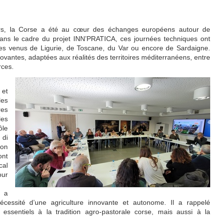
s, la Corse a été au cœur des échanges européens autour de
dans le cadre du projet INN’PRATICA, ces journées techniques ont
ires venus de Ligurie, de Toscane, du Var ou encore de Sardaigne.
nnovantes, adaptées aux réalités des territoires méditerranéens, entre
rces.
 et
les
res
les
ôle
 di
ion
ont
cal
our
, a
 nécessité d’une agriculture innovante et autonome. Il a rappelé
 essentiels à la tradition agro-pastorale corse, mais aussi à la