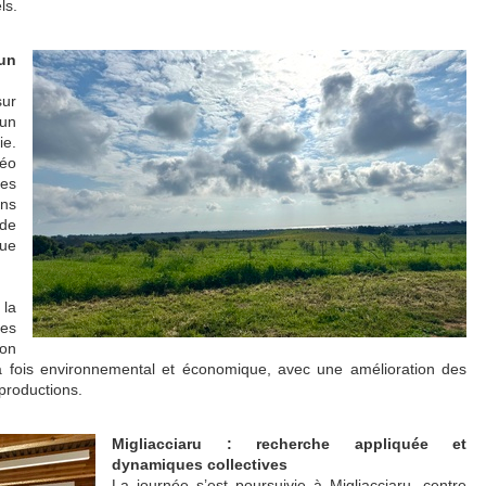
ls.
 un
sur
 un
ie.
éo
les
ns
 de
que
 la
les
ion
à la fois environnemental et économique, avec une amélioration des
productions.
Migliacciaru : recherche appliquée et
dynamiques collectives
La journée s’est poursuivie à Migliacciaru, centre