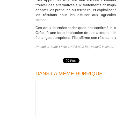
Ces approches illustrent une volonté commun
trouver des alternatives aux traitements chimiqu
adapter les pratiques au territoire, et capitaliser 
les résultats pour les diffuser aux agriculte
corses.
Ces deux journées techniques ont confirmé la ca
Grâce à une forte implication de ses acteurs – é
échanges européens, l’île affirme son rôle dans la
Rédigé le Jeudi 17 Avril 2025 à 08:54 | modifié le Jeudi 1
DANS LA MÊME RUBRIQUE :