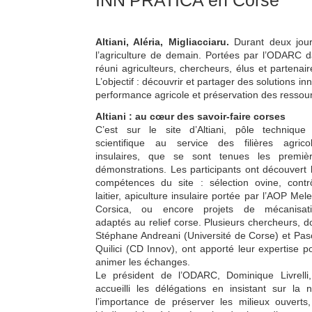
INN’PRATICA en Corse
Altiani, Aléria, Migliacciaru.
Durant deux jour
l’agriculture de demain. Portées par l’ODARC 
réuni agriculteurs, chercheurs, élus et partena
L’objectif : découvrir et partager des solutions i
performance agricole et préservation des ressou
Altiani : au cœur des savoir-faire corses
C’est sur le site d’Altiani, pôle technique
scientifique au service des filières agrico
insulaires, que se sont tenues les premiè
démonstrations. Les participants ont découvert 
compétences du site : sélection ovine, contr
laitier, apiculture insulaire portée par l’AOP Mele
Corsica, ou encore projets de mécanisat
adaptés au relief corse. Plusieurs chercheurs, d
Stéphane Andreani (Université de Corse) et Pas
Quilici (CD Innov), ont apporté leur expertise p
animer les échanges.
Le président de l’ODARC, Dominique Livrelli
accueilli les délégations en insistant sur la
l’importance de préserver les milieux ouverts,