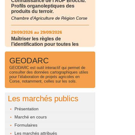
Connaissance de l'AOP Brocciu.
Profils organoleptiques des
produits du terroir.
Chambre d'Agriculture de Région Corse
29/09/2026 au 29/09/2026
Maîtriser les règles de
l’identification pour toutes les
filières d’élevage
Chambre d'Agriculture de Région Corse
GEODARC
GEODARC est outil interactif qui permet de
30/09/2026 au 30/09/2026
consulter des données cartographiques utiles
pour l’élaboration de projets agricoles en
Maîtriser les règles de
Corse, notamment, celles sur les sols.
l’identification pour toutes les
filières d’élevage
Chambre d'Agriculture de Région Corse
Les marchés publics
24/11/2026 au 24/11/2026
Présentation
Gérer et piloter l'irrigation de son
Marché en cours
exploitation
Formulaires
Chambre d'Agriculture de Région Corse
Les marchés attribués